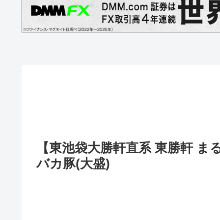
【東池袋大勝軒直系 東勝軒 ま
バカ豚(大盛)