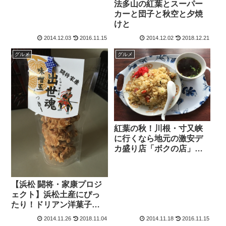
法多山の紅葉とスーパー
カーと団子と秋空と夕焼
けと
2014.12.03
2016.11.15
2014.12.02
2018.12.21
グルメ
グルメ
紅葉の秋！川根・寸又峡
に行くなら地元の激安デ
カ盛り店「ボクの店」と
「光林堂」がオススメ！
予約、テイクアウトがで
きて便利♪
【浜松 闘将・家康プロジ
ェクト】浜松土産にぴっ
たり！ドリアン洋菓子店
さんの新感覚クッキー
2014.11.26
2018.11.04
2014.11.18
2016.11.15
「味噌玉くっきー 出世