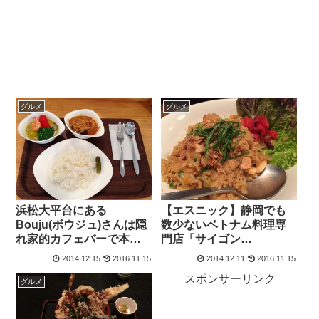
グルメ
グルメ
浜松大平台にある
【エスニック】静岡でも
Bouju(ボウジュ)さんは隠
数少ないベトナム料理専
れ家的カフェバーで本格
門店「サイゴン
的なコーヒー、タイ料理
(Saigon)」でランチ(チャ
2014.12.15
2016.11.15
2014.12.11
2016.11.15
がいただけます♪
ーハン)をいただきました♪
スポンサーリンク
グルメ