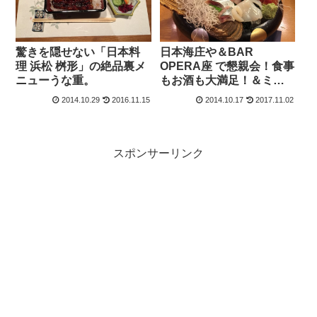
驚きを隠せない「日本料
日本海庄や＆BAR
理 浜松 桝形」の絶品裏メ
OPERA座 で懇親会！食事
ニューうな重。
もお酒も大満足！＆ミス
ドもお土産にいただいち
2014.10.29
2016.11.15
2014.10.17
2017.11.02
ゃいました(汗)
スポンサーリンク