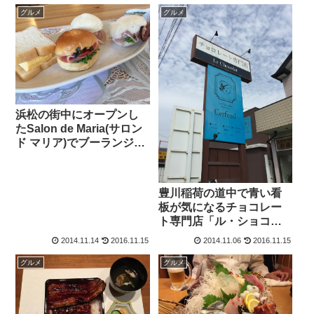
魂」！
グルメ
グルメ
浜松の街中にオープンし
たSalon de Maria(サロン
ド マリア)でブーランジェ
リーランプのサンドイッ
チを食す♪
豊川稲荷の道中で青い看
板が気になるチョコレー
ト専門店「ル・ショコ
ラ・セルフィーユ 三ノ輪
2014.11.14
2016.11.15
2014.11.06
2016.11.15
店」で誕生石ショコラを
購入！
グルメ
グルメ