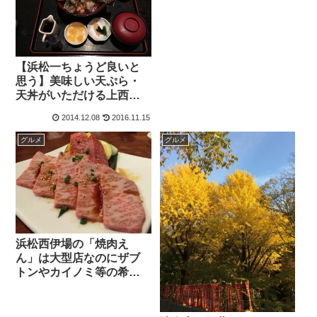
【浜松一ちょうど良いと
思う】美味しい天ぷら・
天丼がいただける上西町
の「料理なかむら」さん
2014.12.08
2016.11.15
で絶品丸穴子天丼をいた
だく♪
グルメ
グルメ
浜松西伊場の「焼肉え
ん」は大型店なのにザブ
トンやカイノミ等の希少
部位も楽しめる素敵な焼
肉屋さん！