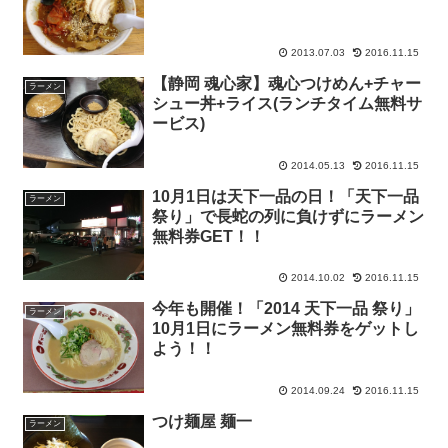
2013.07.03
2016.11.15
【静岡 魂心家】魂心つけめん+チャー
ラーメン
シュー丼+ライス(ランチタイム無料サ
ービス)
2014.05.13
2016.11.15
10月1日は天下一品の日！「天下一品
ラーメン
祭り」で長蛇の列に負けずにラーメン
無料券GET！！
2014.10.02
2016.11.15
今年も開催！「2014 天下一品 祭り」
ラーメン
10月1日にラーメン無料券をゲットし
よう！！
2014.09.24
2016.11.15
つけ麺屋 麺一
ラーメン