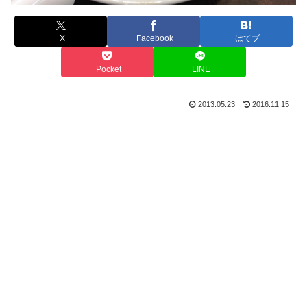
X
Facebook
はてブ
Pocket
LINE
2013.05.23
2016.11.15