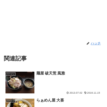
ハッチ
関連記事
麺屋 破天荒 風雅
ラーメン
2013.07.02
2016.11.15
らぁめん屋 大喜
ラーメン