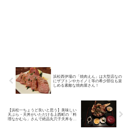
浜松西伊場の「焼肉えん」は大型店なの
にザブトンやカイノミ等の希少部位も楽
しめる素敵な焼肉屋さん！
【浜松一ちょうど良いと思う】美味しい
天ぷら・天丼がいただける上西町の「料
理なかむら」さんで絶品丸穴子天丼をい
ただく♪