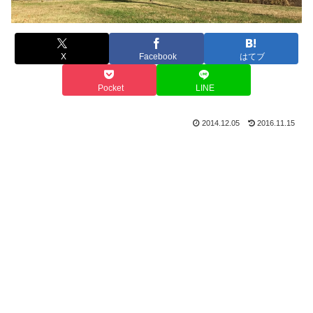
X
Facebook
はてブ
Pocket
LINE
2014.12.05
2016.11.15