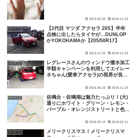
2013.03.20
2016.11.15
【2代目 マツダ アクセラ 20S】半年
ひとりごと
点検に出したらタイヤが…DUNLOP
かYOKOHAMAか【205/50R17】
2013.11.22
2016.11.15
レグレースさんのウィンドウ撥水加工
ひとりごと
半額キャンペーンを利用してエイレー
ネちゃん(愛車アクセラ)の視界が良好
に！
2014.06.23
2016.11.15
佐鳴台・佐鳴湖は魅力たっぷり！(大)
ひとりごと
通りにホワイト・グリーン・レモン・
パープル・オレンジストリートと色名
がつけられているちょっとハイカラな
街
2016.05.15
2019.02.11
メリークリスマス！メリークリスマ
ひとりごと