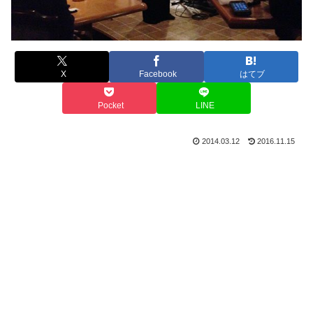
X
Facebook
はてブ
Pocket
LINE
2014.03.12
2016.11.15