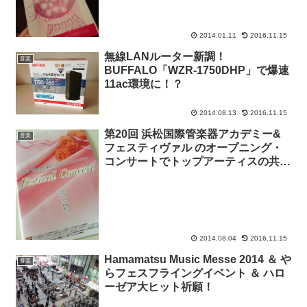
2014.01.11
2016.11.15
無線LANルーター新調！
音楽
BUFFALO「WZR-1750DHP」で爆速
11ac環境に！？
2014.08.13
2016.11.15
第20回 浜松国際管楽器アカデミー&
音楽
フェスティヴァル のオープニング・
コンサートでトップアーティスの共演
に感動！
2014.08.04
2016.11.15
Hamamatsu Music Messe 2014 ＆ や
音楽
らフェスフライングイベント ＆ ハロ
ーゼア大ヒット祈願！