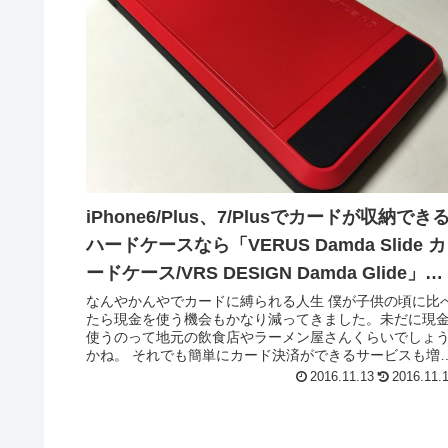
iPhone6/Plus、7/Plusでカードが収納でき
ハードケースなら「VERUS Damda Slide カ
ードケース/VRS DESIGN Damda Glide」が
おすすめ！
なんやかんやでカードに縛られる人生 僕が子供の頃に比
たら現金を使う機会もかなり減ってきました。未だに現
使うのって地元の飲食店やラーメン屋さんくらいでしょ
かね。 それでも簡単にカード決済ができるサービスも増
て個人のお店でも導入している...
2016.11.13
2016.11.