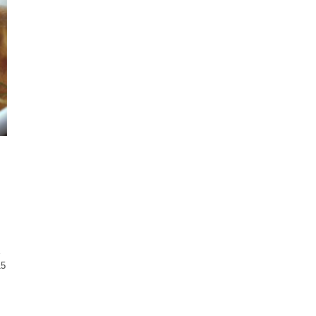
り
、
る
15