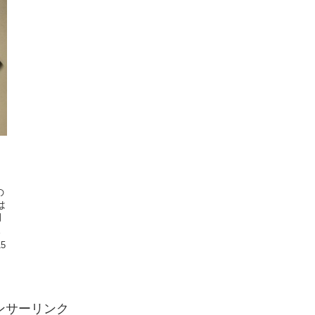
の
は
月
い
15
ンサーリンク