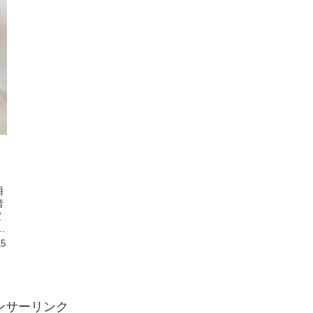
目
音
賞
東
15
ンサーリンク